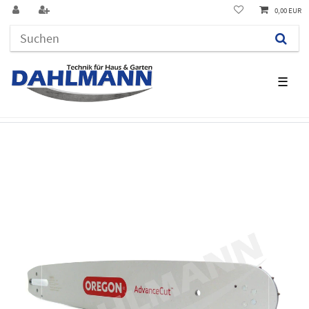
0,00 EUR
☰