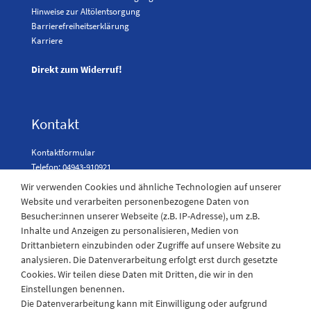
Hinweise zur Altölentsorgung
Barrierefreiheitserklärung
Karriere
Direkt zum Widerruf!
Kontakt
Kontaktformular
Telefon: 04943-910921
Wir verwenden Cookies und ähnliche Technologien auf unserer
Website und verarbeiten personenbezogene Daten von
Besucher:innen unserer Webseite (z.B. IP-Adresse), um z.B.
Laden Öffnungszeiten
Inhalte und Anzeigen zu personalisieren, Medien von
Drittanbietern einzubinden oder Zugriffe auf unsere Website zu
Montag - Freitag
analysieren. Die Datenverarbeitung erfolgt erst durch gesetzte
08:30 - 12:30 und 13.00 - 17.30 Uhr
Cookies. Wir teilen diese Daten mit Dritten, die wir in den
Samstags
Einstellungen benennen.
08:30 bis 12:30 Uhr
Die Datenverarbeitung kann mit Einwilligung oder aufgrund