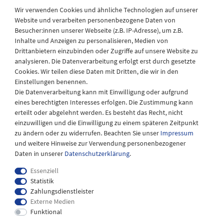
Wir verwenden Cookies und ähnliche Technologien auf unserer
Website und verarbeiten personenbezogene Daten von
Besucher:innen unserer Webseite (z.B. IP-Adresse), um z.B.
Laden Öffnungszeiten
Inhalte und Anzeigen zu personalisieren, Medien von
Drittanbietern einzubinden oder Zugriffe auf unsere Website zu
Montag - Freitag
analysieren. Die Datenverarbeitung erfolgt erst durch gesetzte
08:30 - 12:30 und 13.00 - 17.30 Uhr
Cookies. Wir teilen diese Daten mit Dritten, die wir in den
Samstags
Einstellungen benennen.
08:30 bis 12:30 Uhr
Die Datenverarbeitung kann mit Einwilligung oder aufgrund
eines berechtigten Interesses erfolgen. Die Zustimmung kann
erteilt oder abgelehnt werden. Es besteht das Recht, nicht
einzuwilligen und die Einwilligung zu einem späteren Zeitpunkt
zu ändern oder zu widerrufen. Beachten Sie unser
Impressum
und weitere Hinweise zur Verwendung personenbezogener
Daten in unserer
Daten­schutz­erklärung
.
Essenziell
Statistik
Zahlungsdienstleister
Externe Medien
Impressum
Daten­schutz­erklärung
AGB
Funktional