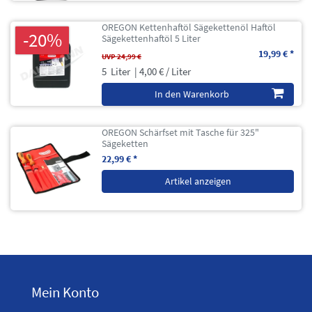
OREGON Kettenhaftöl Sägekettenöl Haftöl
-20%
Sägekettenhaftöl 5 Liter
19,99 € *
UVP 24,99 €
5
Liter
| 4,00 € / Liter
In den Warenkorb
OREGON Schärfset mit Tasche für 325"
Sägeketten
22,99 € *
Artikel anzeigen
Mein Konto