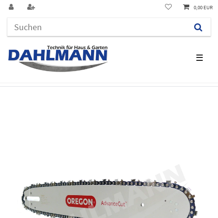
0,00 EUR
☰