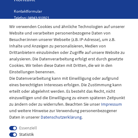
Kontaktformular
Telefon: 04943-910921
Wir verwenden Cookies und ähnliche Technologien auf unserer
Website und verarbeiten personenbezogene Daten von
Besucher:innen unserer Webseite (z.B. IP-Adresse), um z.B.
Laden Öffnungszeiten
Inhalte und Anzeigen zu personalisieren, Medien von
Drittanbietern einzubinden oder Zugriffe auf unsere Website zu
Montag - Freitag
analysieren. Die Datenverarbeitung erfolgt erst durch gesetzte
08:30 - 12:30 und 13.00 - 17.30 Uhr
Cookies. Wir teilen diese Daten mit Dritten, die wir in den
Samstags
Einstellungen benennen.
08:30 bis 12:30 Uhr
Die Datenverarbeitung kann mit Einwilligung oder aufgrund
eines berechtigten Interesses erfolgen. Die Zustimmung kann
erteilt oder abgelehnt werden. Es besteht das Recht, nicht
einzuwilligen und die Einwilligung zu einem späteren Zeitpunkt
zu ändern oder zu widerrufen. Beachten Sie unser
Impressum
und weitere Hinweise zur Verwendung personenbezogener
Daten in unserer
Daten­schutz­erklärung
.
Essenziell
Statistik