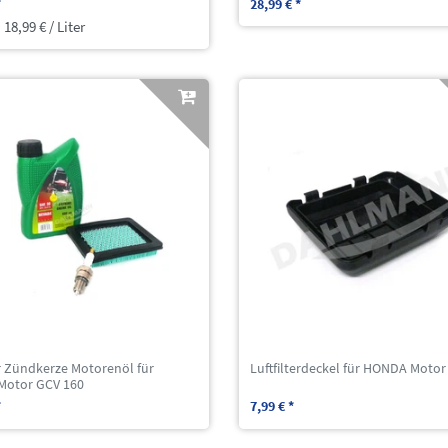
*
28,99 € *
 18,99 € / Liter
er Zündkerze Motorenöl für
Luftfilterdeckel für HONDA Motor
otor GCV 160
*
7,99 € *