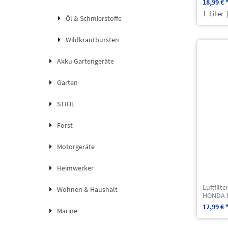
18,99 € 
1
Liter
|
Öl & Schmierstoffe
Wildkrautbürsten
Akku Gartengeräte
Garten
STIHL
Forst
Motorgeräte
Heimwerker
Luftfilt
Wohnen & Haushalt
HONDA M
12,99 € 
Marine