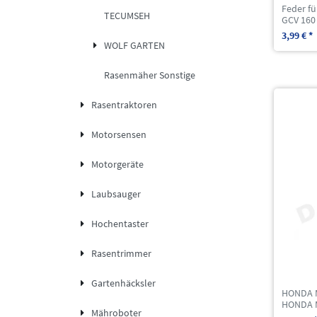
Feder f
TECUMSEH
GCV 160
3,99 € *
WOLF GARTEN
Rasenmäher Sonstige
Rasentraktoren
Motorsensen
Motorgeräte
Laubsauger
Hochentaster
Rasentrimmer
Gartenhäcksler
HONDA M
HONDA M
Mähroboter