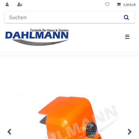
0,00 EUR
☰