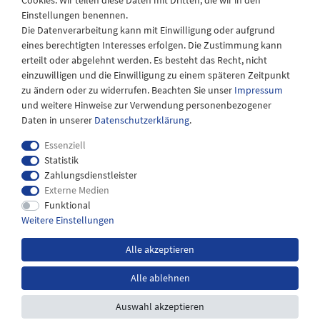
Cookies. Wir teilen diese Daten mit Dritten, die wir in den
Samstags
Einstellungen benennen.
08:30 bis 12:30 Uhr
Die Datenverarbeitung kann mit Einwilligung oder aufgrund
eines berechtigten Interesses erfolgen. Die Zustimmung kann
erteilt oder abgelehnt werden. Es besteht das Recht, nicht
einzuwilligen und die Einwilligung zu einem späteren Zeitpunkt
zu ändern oder zu widerrufen. Beachten Sie unser
Impressum
und weitere Hinweise zur Verwendung personenbezogener
Daten in unserer
Daten­schutz­erklärung
.
Essenziell
Statistik
Zahlungsdienstleister
Externe Medien
Impressum
Daten­schutz­erklärung
AGB
Funktional
Weitere Einstellungen
Widerrufs­recht
Kontakt
Alle akzeptieren
Alle ablehnen
*inkl. MwSt. zzgl.
Versandkosten
Auswahl akzeptieren