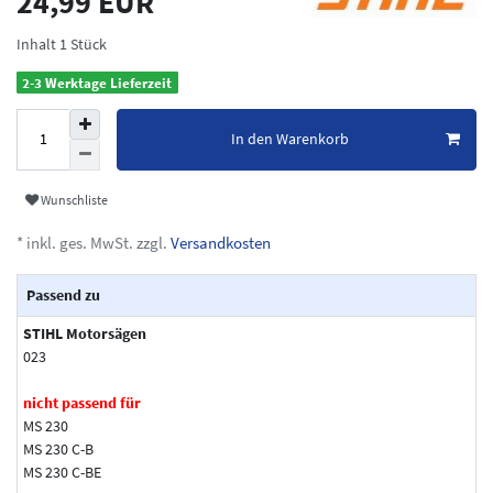
24,99 EUR
Inhalt
1
Stück
2-3 Werktage Lieferzeit
In den Warenkorb
Wunschliste
* inkl. ges. MwSt. zzgl.
Versandkosten
Passend zu
STIHL Motorsägen
023
nicht passend für
MS 230
MS 230 C-B
MS 230 C-BE