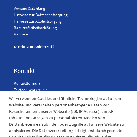
Versand & Zahlung
Hinweise zur Batterieentsorgung
Hinweise zur Altölentsorgung
Barrierefreiheitserklärung
Karriere
Direkt zum Widerruf!
Kontakt
Kontaktformular
Telefon: 04943-910921
Wir verwenden Cookies und ähnliche Technologien auf unserer
Website und verarbeiten personenbezogene Daten von
Besucher:innen unserer Webseite (z.B. IP-Adresse), um z.B.
Laden Öffnungszeiten
Inhalte und Anzeigen zu personalisieren, Medien von
Drittanbietern einzubinden oder Zugriffe auf unsere Website zu
Montag - Freitag
analysieren. Die Datenverarbeitung erfolgt erst durch gesetzte
08:30 - 12:30 und 13.00 - 17.30 Uhr