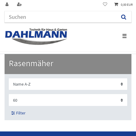
0,00 EUR
☰
Rasenmäher
Filter