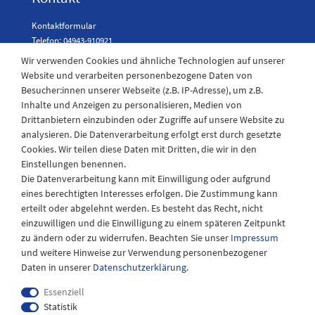
Kontaktformular
Telefon: 04943-910921
Wir verwenden Cookies und ähnliche Technologien auf unserer
Website und verarbeiten personenbezogene Daten von
Besucher:innen unserer Webseite (z.B. IP-Adresse), um z.B.
Laden Öffnungszeiten
Inhalte und Anzeigen zu personalisieren, Medien von
Drittanbietern einzubinden oder Zugriffe auf unsere Website zu
Montag - Freitag
analysieren. Die Datenverarbeitung erfolgt erst durch gesetzte
08:30 - 12:30 und 13.00 - 17.30 Uhr
Cookies. Wir teilen diese Daten mit Dritten, die wir in den
Samstags
Einstellungen benennen.
08:30 bis 12:30 Uhr
Die Datenverarbeitung kann mit Einwilligung oder aufgrund
eines berechtigten Interesses erfolgen. Die Zustimmung kann
erteilt oder abgelehnt werden. Es besteht das Recht, nicht
einzuwilligen und die Einwilligung zu einem späteren Zeitpunkt
zu ändern oder zu widerrufen. Beachten Sie unser
Impressum
und weitere Hinweise zur Verwendung personenbezogener
Daten in unserer
Daten­schutz­erklärung
.
Essenziell
Statistik