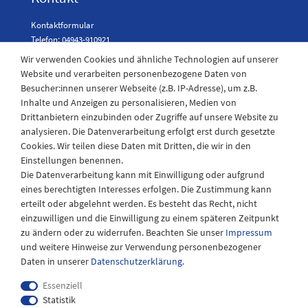
Kontaktformular
Telefon: 04943-910921
Wir verwenden Cookies und ähnliche Technologien auf unserer
Website und verarbeiten personenbezogene Daten von
Besucher:innen unserer Webseite (z.B. IP-Adresse), um z.B.
Laden Öffnungszeiten
Inhalte und Anzeigen zu personalisieren, Medien von
Drittanbietern einzubinden oder Zugriffe auf unsere Website zu
Montag - Freitag
analysieren. Die Datenverarbeitung erfolgt erst durch gesetzte
08:30 - 12:30 und 13.00 - 17.30 Uhr
Cookies. Wir teilen diese Daten mit Dritten, die wir in den
Samstags
Einstellungen benennen.
08:30 bis 12:30 Uhr
Die Datenverarbeitung kann mit Einwilligung oder aufgrund
eines berechtigten Interesses erfolgen. Die Zustimmung kann
erteilt oder abgelehnt werden. Es besteht das Recht, nicht
einzuwilligen und die Einwilligung zu einem späteren Zeitpunkt
zu ändern oder zu widerrufen. Beachten Sie unser
Impressum
und weitere Hinweise zur Verwendung personenbezogener
Daten in unserer
Daten­schutz­erklärung
.
Essenziell
Statistik