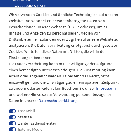
Kontaktformular
Telefon: 04943-910921
Wir verwenden Cookies und ähnliche Technologien auf unserer
Website und verarbeiten personenbezogene Daten von
Besucher:innen unserer Webseite (z.B. IP-Adresse), um z.B.
Laden Öffnungszeiten
Inhalte und Anzeigen zu personalisieren, Medien von
Drittanbietern einzubinden oder Zugriffe auf unsere Website zu
Montag - Freitag
analysieren. Die Datenverarbeitung erfolgt erst durch gesetzte
08:30 - 12:30 und 13.00 - 17.30 Uhr
Cookies. Wir teilen diese Daten mit Dritten, die wir in den
Samstags
Einstellungen benennen.
08:30 bis 12:30 Uhr
Die Datenverarbeitung kann mit Einwilligung oder aufgrund
eines berechtigten Interesses erfolgen. Die Zustimmung kann
erteilt oder abgelehnt werden. Es besteht das Recht, nicht
einzuwilligen und die Einwilligung zu einem späteren Zeitpunkt
zu ändern oder zu widerrufen. Beachten Sie unser
Impressum
und weitere Hinweise zur Verwendung personenbezogener
Daten in unserer
Daten­schutz­erklärung
.
Essenziell
Statistik
Zahlungsdienstleister
Externe Medien