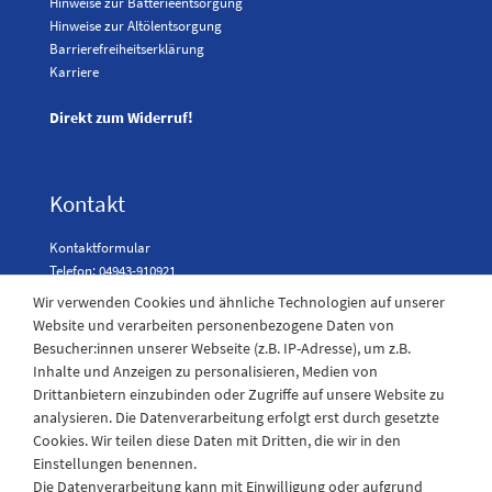
Hinweise zur Batterieentsorgung
Hinweise zur Altölentsorgung
Barrierefreiheitserklärung
Karriere
Direkt zum Widerruf!
Kontakt
Kontaktformular
Telefon: 04943-910921
Wir verwenden Cookies und ähnliche Technologien auf unserer
Website und verarbeiten personenbezogene Daten von
Besucher:innen unserer Webseite (z.B. IP-Adresse), um z.B.
Laden Öffnungszeiten
Inhalte und Anzeigen zu personalisieren, Medien von
Drittanbietern einzubinden oder Zugriffe auf unsere Website zu
Montag - Freitag
analysieren. Die Datenverarbeitung erfolgt erst durch gesetzte
08:30 - 12:30 und 13.00 - 17.30 Uhr
Cookies. Wir teilen diese Daten mit Dritten, die wir in den
Samstags
Einstellungen benennen.
08:30 bis 12:30 Uhr
Die Datenverarbeitung kann mit Einwilligung oder aufgrund