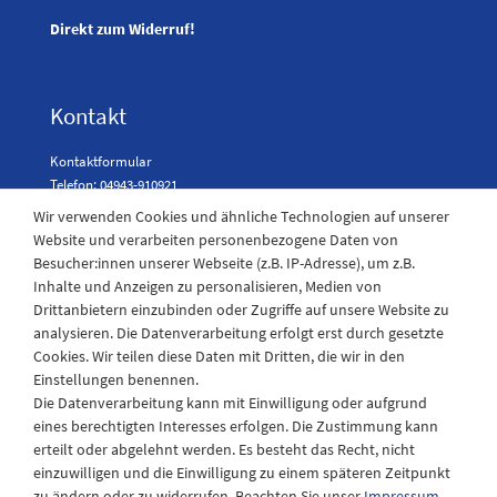
Direkt zum Widerruf!
Kontakt
Kontaktformular
Telefon: 04943-910921
Wir verwenden Cookies und ähnliche Technologien auf unserer
Website und verarbeiten personenbezogene Daten von
Besucher:innen unserer Webseite (z.B. IP-Adresse), um z.B.
Laden Öffnungszeiten
Inhalte und Anzeigen zu personalisieren, Medien von
Drittanbietern einzubinden oder Zugriffe auf unsere Website zu
Montag - Freitag
analysieren. Die Datenverarbeitung erfolgt erst durch gesetzte
08:30 - 12:30 und 13.00 - 17.30 Uhr
Cookies. Wir teilen diese Daten mit Dritten, die wir in den
Samstags
Einstellungen benennen.
08:30 bis 12:30 Uhr
Die Datenverarbeitung kann mit Einwilligung oder aufgrund
eines berechtigten Interesses erfolgen. Die Zustimmung kann
erteilt oder abgelehnt werden. Es besteht das Recht, nicht
einzuwilligen und die Einwilligung zu einem späteren Zeitpunkt
zu ändern oder zu widerrufen. Beachten Sie unser
Impressum