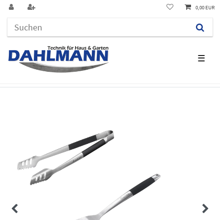
0,00 EUR
☰