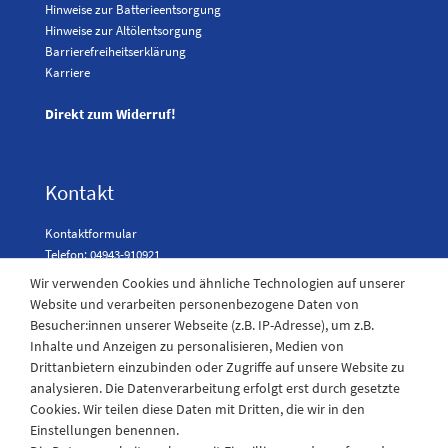
Hinweise zur Batterieentsorgung
Hinweise zur Altölentsorgung
Barrierefreiheitserklärung
Karriere
Direkt zum Widerruf!
Kontakt
Kontaktformular
Telefon: 04943-910921
Wir verwenden Cookies und ähnliche Technologien auf unserer
Website und verarbeiten personenbezogene Daten von
Besucher:innen unserer Webseite (z.B. IP-Adresse), um z.B.
Laden Öffnungszeiten
Inhalte und Anzeigen zu personalisieren, Medien von
Drittanbietern einzubinden oder Zugriffe auf unsere Website zu
Montag - Freitag
analysieren. Die Datenverarbeitung erfolgt erst durch gesetzte
08:30 - 12:30 und 13.00 - 17.30 Uhr
Cookies. Wir teilen diese Daten mit Dritten, die wir in den
Samstags
Einstellungen benennen.
08:30 bis 12:30 Uhr