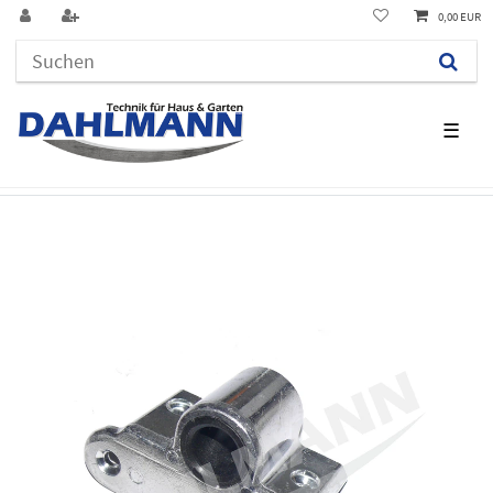
0,00 EUR
☰