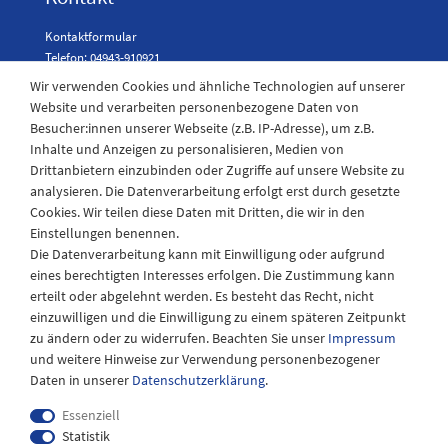
Kontaktformular
Telefon: 04943-910921
Wir verwenden Cookies und ähnliche Technologien auf unserer
Website und verarbeiten personenbezogene Daten von
Besucher:innen unserer Webseite (z.B. IP-Adresse), um z.B.
Laden Öffnungszeiten
Inhalte und Anzeigen zu personalisieren, Medien von
Drittanbietern einzubinden oder Zugriffe auf unsere Website zu
Montag - Freitag
analysieren. Die Datenverarbeitung erfolgt erst durch gesetzte
08:30 - 12:30 und 13.00 - 17.30 Uhr
Cookies. Wir teilen diese Daten mit Dritten, die wir in den
Samstags
Einstellungen benennen.
08:30 bis 12:30 Uhr
Die Datenverarbeitung kann mit Einwilligung oder aufgrund
eines berechtigten Interesses erfolgen. Die Zustimmung kann
erteilt oder abgelehnt werden. Es besteht das Recht, nicht
einzuwilligen und die Einwilligung zu einem späteren Zeitpunkt
zu ändern oder zu widerrufen. Beachten Sie unser
Impressum
und weitere Hinweise zur Verwendung personenbezogener
Daten in unserer
Daten­schutz­erklärung
.
Essenziell
Statistik