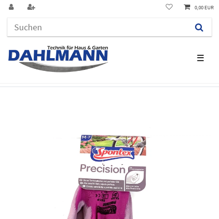
0,00 EUR
☰