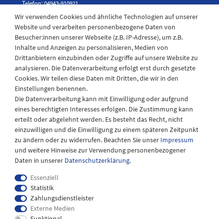
Telefon: 04943-910921
Wir verwenden Cookies und ähnliche Technologien auf unserer
Website und verarbeiten personenbezogene Daten von
Besucher:innen unserer Webseite (z.B. IP-Adresse), um z.B.
Laden Öffnungszeiten
Inhalte und Anzeigen zu personalisieren, Medien von
Drittanbietern einzubinden oder Zugriffe auf unsere Website zu
Montag - Freitag
analysieren. Die Datenverarbeitung erfolgt erst durch gesetzte
08:30 - 12:30 und 13.00 - 17.30 Uhr
Cookies. Wir teilen diese Daten mit Dritten, die wir in den
Samstags
Einstellungen benennen.
08:30 bis 12:30 Uhr
Die Datenverarbeitung kann mit Einwilligung oder aufgrund
eines berechtigten Interesses erfolgen. Die Zustimmung kann
erteilt oder abgelehnt werden. Es besteht das Recht, nicht
einzuwilligen und die Einwilligung zu einem späteren Zeitpunkt
zu ändern oder zu widerrufen. Beachten Sie unser
Impressum
und weitere Hinweise zur Verwendung personenbezogener
Daten in unserer
Daten­schutz­erklärung
.
Essenziell
Statistik
Zahlungsdienstleister
Externe Medien
Impressum
Daten­schutz­erklärung
AGB
Funktional