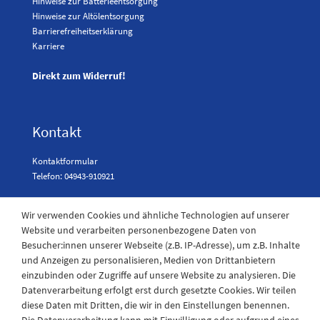
Hinweise zur Batterieentsorgung
Hinweise zur Altölentsorgung
Barrierefreiheitserklärung
Karriere
Direkt zum Widerruf!
Kontakt
Kontaktformular
Telefon: 04943-910921
Wir verwenden Cookies und ähnliche Technologien auf unserer
Laden Öffnungszeiten
Website und verarbeiten personenbezogene Daten von
Besucher:innen unserer Webseite (z.B. IP-Adresse), um z.B. Inhalte
und Anzeigen zu personalisieren, Medien von Drittanbietern
Montag - Freitag
einzubinden oder Zugriffe auf unsere Website zu analysieren. Die
08:30 - 12:30 und 13.00 - 17.30 Uhr
Datenverarbeitung erfolgt erst durch gesetzte Cookies. Wir teilen
Samstags
diese Daten mit Dritten, die wir in den Einstellungen benennen.
08:30 bis 12:30 Uhr