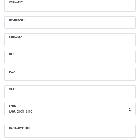
VORNAME*
NACHNAME*
STRASSE*
NR.*
PLZ*
ORT*
LAND
KONTAKT-E-MAIL