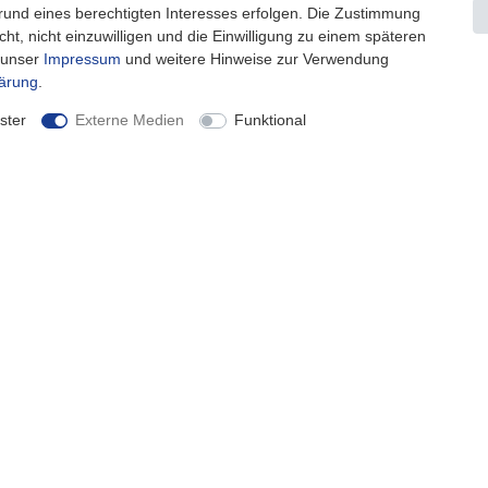
grund eines berechtigten Interesses erfolgen. Die Zustimmung
ht, nicht einzuwilligen und die Einwilligung zu einem späteren
e unser
Impressum
und weitere Hinweise zur Verwendung
lärung
.
ster
Externe Medien
Funktional
mationen
Kontakt
& Zahlung
Kontaktformular
 zur Batterieentsorgung
Telefon: 04943-910921
 zur Altölentsorgung
reiheitserklärung
zum Widerruf!