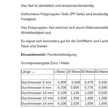
Das Seil ist abriebfest und temperaturbeständig.
Geflochtene Polypropylen Seile (PP Seile) sind beständi
Festigkeit.
Das Polypropylen Seil zeichnet sich durch Widerstandsfä
Abriebfestigkeit aus.
Es eignet sich besonders gut für die Schifffahrt und Lan
Haus und Garten.
Einsatzbereich:
Fenderbefestigung
Grundpreisangabe Euro / Meter
Länge →
1 Meter
20 Meter
30 Meter
50 Mete
Durchmesser 6 mm
4,40€
0,60€
0,47€
0,42€
Durchmesser 8 mm
4,70€
0,85€
0,77€
0,69€
Durchmesser 10 mm
5,10€
1,12€
1,02€
0,92€
Durchmesser 12 mm
5,50€
1,55€
1,40€
1,26€
Durchmesser 14 mm
6,10€
2,02€
1,83€
1,65€