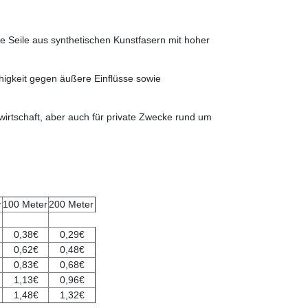
ge Seile aus synthetischen Kunstfasern mit hoher
higkeit gegen äußere Einflüsse sowie
dwirtschaft, aber auch für private Zwecke rund um
r
100 Meter
200 Meter
0,38€
0,29€
0,62€
0,48€
0,83€
0,68€
1,13€
0,96€
1,48€
1,32€