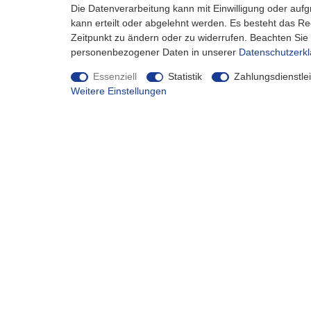
Tau Festmacher Flechtleine Schwarz
Die Datenverarbeitung kann mit Einwilligung oder auf
6-14 mm
kann erteilt oder abgelehnt werden. Es besteht das Rec
ab 135,99 € *
Zeitpunkt zu ändern oder zu widerrufen. Beachten Si
personenbezogener Daten in unserer
Daten­schutz­erk
Essenziell
Statistik
Zahlungsdienstlei
Weitere Einstellungen
Mein Konto
Infor
Login
Versand 
Registrieren
Hinweise
Warenkorb
Hinweise
Barrieref
Karriere
Direkt 