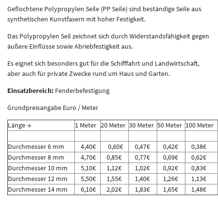
Geflochtene Polypropylen Seile (PP Seile) sind beständige Seile aus
synthetischen Kunstfasern mit hoher Festigkeit.
Das Polypropylen Seil zeichnet sich durch Widerstandsfähigkeit gegen
äußere Einflüsse sowie Abriebfestigkeit aus.
Es eignet sich besonders gut für die Schifffahrt und Landwirtschaft,
aber auch für private Zwecke rund um Haus und Garten.
Einsatzbereich:
Fenderbefestigung
Grundpreisangabe Euro / Meter
Länge →
1 Meter
20 Meter
30 Meter
50 Meter
100 Meter
Durchmesser 6 mm
4,40€
0,60€
0,47€
0,42€
0,38€
Durchmesser 8 mm
4,70€
0,85€
0,77€
0,69€
0,62€
Durchmesser 10 mm
5,10€
1,12€
1,02€
0,92€
0,83€
Durchmesser 12 mm
5,50€
1,55€
1,40€
1,26€
1,13€
Durchmesser 14 mm
6,10€
2,02€
1,83€
1,65€
1,48€