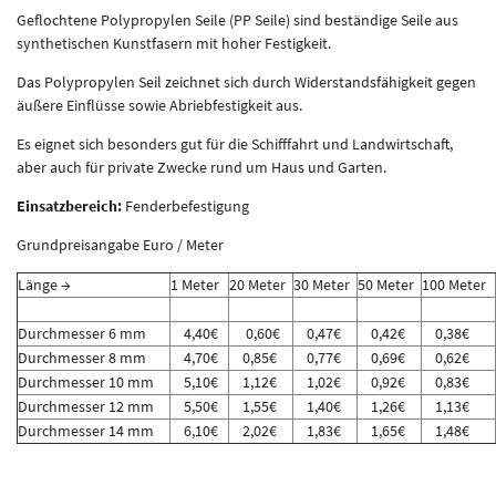
Geflochtene Polypropylen Seile (PP Seile) sind beständige Seile aus
synthetischen Kunstfasern mit hoher Festigkeit.
Das Polypropylen Seil zeichnet sich durch Widerstandsfähigkeit gegen
äußere Einflüsse sowie Abriebfestigkeit aus.
Es eignet sich besonders gut für die Schifffahrt und Landwirtschaft,
aber auch für private Zwecke rund um Haus und Garten.
Einsatzbereich:
Fenderbefestigung
Grundpreisangabe Euro / Meter
Länge →
1 Meter
20 Meter
30 Meter
50 Meter
100 Meter
Durchmesser 6 mm
4,40€
0,60€
0,47€
0,42€
0,38€
Durchmesser 8 mm
4,70€
0,85€
0,77€
0,69€
0,62€
Durchmesser 10 mm
5,10€
1,12€
1,02€
0,92€
0,83€
Durchmesser 12 mm
5,50€
1,55€
1,40€
1,26€
1,13€
Durchmesser 14 mm
6,10€
2,02€
1,83€
1,65€
1,48€