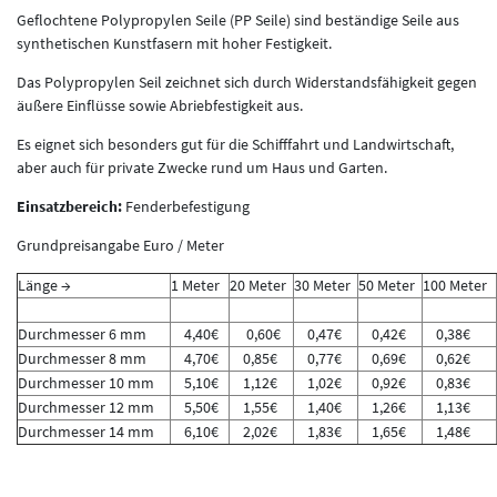
Geflochtene Polypropylen Seile (PP Seile) sind beständige Seile aus
synthetischen Kunstfasern mit hoher Festigkeit.
Das Polypropylen Seil zeichnet sich durch Widerstandsfähigkeit gegen
äußere Einflüsse sowie Abriebfestigkeit aus.
Es eignet sich besonders gut für die Schifffahrt und Landwirtschaft,
aber auch für private Zwecke rund um Haus und Garten.
Einsatzbereich:
Fenderbefestigung
Grundpreisangabe Euro / Meter
Länge →
1 Meter
20 Meter
30 Meter
50 Meter
100 Meter
Durchmesser 6 mm
4,40€
0,60€
0,47€
0,42€
0,38€
Durchmesser 8 mm
4,70€
0,85€
0,77€
0,69€
0,62€
Durchmesser 10 mm
5,10€
1,12€
1,02€
0,92€
0,83€
Durchmesser 12 mm
5,50€
1,55€
1,40€
1,26€
1,13€
Durchmesser 14 mm
6,10€
2,02€
1,83€
1,65€
1,48€