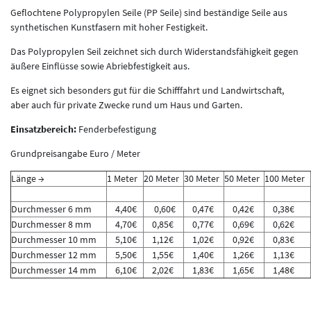
Geflochtene Polypropylen Seile (PP Seile) sind beständige Seile aus
synthetischen Kunstfasern mit hoher Festigkeit.
Das Polypropylen Seil zeichnet sich durch Widerstandsfähigkeit gegen
äußere Einflüsse sowie Abriebfestigkeit aus.
Es eignet sich besonders gut für die Schifffahrt und Landwirtschaft,
aber auch für private Zwecke rund um Haus und Garten.
Einsatzbereich:
Fenderbefestigung
Grundpreisangabe Euro / Meter
Länge →
1 Meter
20 Meter
30 Meter
50 Meter
100 Meter
Durchmesser 6 mm
4,40€
0,60€
0,47€
0,42€
0,38€
Durchmesser 8 mm
4,70€
0,85€
0,77€
0,69€
0,62€
Durchmesser 10 mm
5,10€
1,12€
1,02€
0,92€
0,83€
Durchmesser 12 mm
5,50€
1,55€
1,40€
1,26€
1,13€
Durchmesser 14 mm
6,10€
2,02€
1,83€
1,65€
1,48€