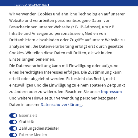
Telefon: 04943-910921
Wir verwenden Cookies und ähnliche Technologien auf unserer
Website und verarbeiten personenbezogene Daten von
Besucher:innen unserer Webseite (z.B. IP-Adresse), um z.B.
Laden Öffnungszeiten
Inhalte und Anzeigen zu personalisieren, Medien von
Drittanbietern einzubinden oder Zugriffe auf unsere Website zu
Montag - Freitag
analysieren. Die Datenverarbeitung erfolgt erst durch gesetzte
08:30 - 12:30 und 13.00 - 17.30 Uhr
Cookies. Wir teilen diese Daten mit Dritten, die wir in den
Samstags
Einstellungen benennen.
08:30 bis 12:30 Uhr
Die Datenverarbeitung kann mit Einwilligung oder aufgrund
eines berechtigten Interesses erfolgen. Die Zustimmung kann
erteilt oder abgelehnt werden. Es besteht das Recht, nicht
einzuwilligen und die Einwilligung zu einem späteren Zeitpunkt
zu ändern oder zu widerrufen. Beachten Sie unser
Impressum
und weitere Hinweise zur Verwendung personenbezogener
Daten in unserer
Daten­schutz­erklärung
.
Essenziell
Statistik
Zahlungsdienstleister
Externe Medien