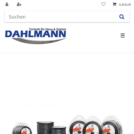
0,00 EUR
☰