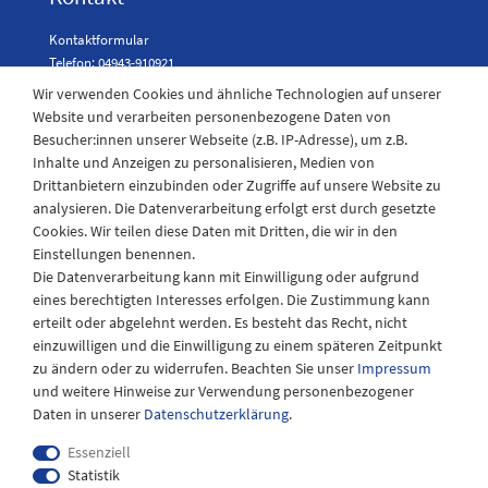
Kontaktformular
Telefon: 04943-910921
Wir verwenden Cookies und ähnliche Technologien auf unserer
Website und verarbeiten personenbezogene Daten von
Besucher:innen unserer Webseite (z.B. IP-Adresse), um z.B.
Laden Öffnungszeiten
Inhalte und Anzeigen zu personalisieren, Medien von
Drittanbietern einzubinden oder Zugriffe auf unsere Website zu
Montag - Freitag
analysieren. Die Datenverarbeitung erfolgt erst durch gesetzte
08:30 - 12:30 und 13.00 - 17.30 Uhr
Cookies. Wir teilen diese Daten mit Dritten, die wir in den
Samstags
Einstellungen benennen.
08:30 bis 12:30 Uhr
Die Datenverarbeitung kann mit Einwilligung oder aufgrund
eines berechtigten Interesses erfolgen. Die Zustimmung kann
erteilt oder abgelehnt werden. Es besteht das Recht, nicht
einzuwilligen und die Einwilligung zu einem späteren Zeitpunkt
zu ändern oder zu widerrufen. Beachten Sie unser
Impressum
und weitere Hinweise zur Verwendung personenbezogener
Daten in unserer
Daten­schutz­erklärung
.
Essenziell
Statistik