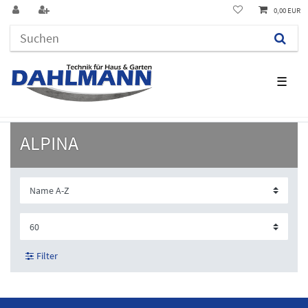
0,00 EUR
☰
ALPINA
Filter