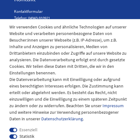
Kontaktformular
Telefon: 04943-910921
Wir verwenden Cookies und ähnliche Technologien auf unserer
Website und verarbeiten personenbezogene Daten von
Besucher:innen unserer Webseite (z.B. IP-Adresse), um z.B.
Laden Öffnungszeiten
Inhalte und Anzeigen zu personalisieren, Medien von
Drittanbietern einzubinden oder Zugriffe auf unsere Website zu
Montag - Freitag
analysieren. Die Datenverarbeitung erfolgt erst durch gesetzte
08:30 - 12:30 und 13.00 - 17.30 Uhr
Cookies. Wir teilen diese Daten mit Dritten, die wir in den
Samstags
Einstellungen benennen.
08:30 bis 12:30 Uhr
Die Datenverarbeitung kann mit Einwilligung oder aufgrund
eines berechtigten Interesses erfolgen. Die Zustimmung kann
erteilt oder abgelehnt werden. Es besteht das Recht, nicht
einzuwilligen und die Einwilligung zu einem späteren Zeitpunkt
zu ändern oder zu widerrufen. Beachten Sie unser
Impressum
und weitere Hinweise zur Verwendung personenbezogener
Daten in unserer
Daten­schutz­erklärung
.
Essenziell
Statistik