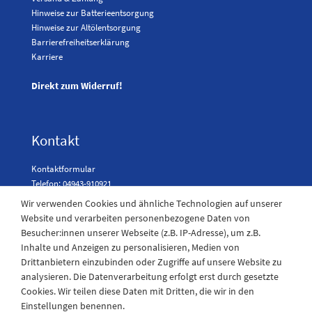
Hinweise zur Batterieentsorgung
Hinweise zur Altölentsorgung
Barrierefreiheitserklärung
Karriere
Direkt zum Widerruf!
Kontakt
Kontaktformular
Telefon: 04943-910921
Wir verwenden Cookies und ähnliche Technologien auf unserer
Website und verarbeiten personenbezogene Daten von
Besucher:innen unserer Webseite (z.B. IP-Adresse), um z.B.
Laden Öffnungszeiten
Inhalte und Anzeigen zu personalisieren, Medien von
Drittanbietern einzubinden oder Zugriffe auf unsere Website zu
Montag - Freitag
analysieren. Die Datenverarbeitung erfolgt erst durch gesetzte
08:30 - 12:30 und 13.00 - 17.30 Uhr
Cookies. Wir teilen diese Daten mit Dritten, die wir in den
Samstags
Einstellungen benennen.
08:30 bis 12:30 Uhr