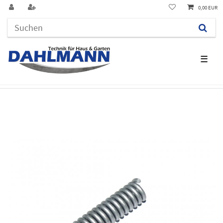
0,00 EUR
☰