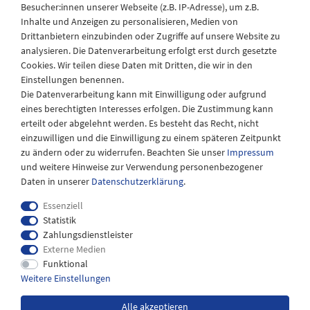
Besucher:innen unserer Webseite (z.B. IP-Adresse), um z.B.
Laden Öffnungszeiten
Inhalte und Anzeigen zu personalisieren, Medien von
Drittanbietern einzubinden oder Zugriffe auf unsere Website zu
Montag - Freitag
analysieren. Die Datenverarbeitung erfolgt erst durch gesetzte
08:30 - 12:30 und 13.00 - 17.30 Uhr
Cookies. Wir teilen diese Daten mit Dritten, die wir in den
Samstags
Einstellungen benennen.
08:30 bis 12:30 Uhr
Die Datenverarbeitung kann mit Einwilligung oder aufgrund
eines berechtigten Interesses erfolgen. Die Zustimmung kann
erteilt oder abgelehnt werden. Es besteht das Recht, nicht
einzuwilligen und die Einwilligung zu einem späteren Zeitpunkt
zu ändern oder zu widerrufen. Beachten Sie unser
Impressum
und weitere Hinweise zur Verwendung personenbezogener
Daten in unserer
Daten­schutz­erklärung
.
Essenziell
Statistik
Zahlungsdienstleister
Externe Medien
Impressum
Daten­schutz­erklärung
AGB
Funktional
Weitere Einstellungen
Widerrufs­recht
Kontakt
Alle akzeptieren