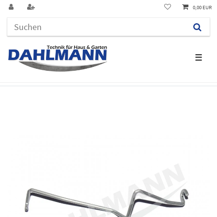
0,00 EUR
☰