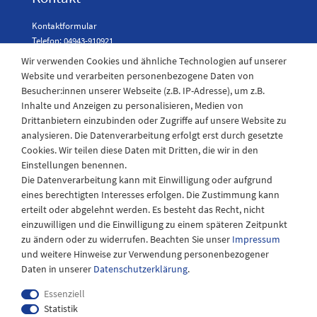
Kontaktformular
Telefon: 04943-910921
Wir verwenden Cookies und ähnliche Technologien auf unserer
Website und verarbeiten personenbezogene Daten von
Besucher:innen unserer Webseite (z.B. IP-Adresse), um z.B.
Laden Öffnungszeiten
Inhalte und Anzeigen zu personalisieren, Medien von
Drittanbietern einzubinden oder Zugriffe auf unsere Website zu
Montag - Freitag
analysieren. Die Datenverarbeitung erfolgt erst durch gesetzte
08:30 - 12:30 und 13.00 - 17.30 Uhr
Cookies. Wir teilen diese Daten mit Dritten, die wir in den
Samstags
Einstellungen benennen.
08:30 bis 12:30 Uhr
Die Datenverarbeitung kann mit Einwilligung oder aufgrund
eines berechtigten Interesses erfolgen. Die Zustimmung kann
erteilt oder abgelehnt werden. Es besteht das Recht, nicht
einzuwilligen und die Einwilligung zu einem späteren Zeitpunkt
zu ändern oder zu widerrufen. Beachten Sie unser
Impressum
und weitere Hinweise zur Verwendung personenbezogener
Daten in unserer
Daten­schutz­erklärung
.
Essenziell
Statistik