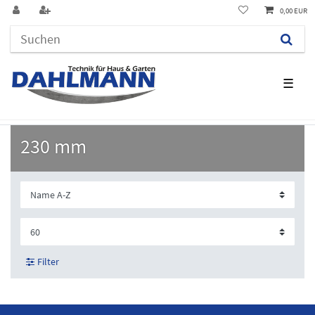
0,00 EUR
☰
230 mm
Filter