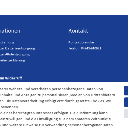
mationen
Kontakt
& Zahlung
Kontaktformular
zur Batterieentsorgung
Telefon: 04943-910921
zur Altölentsorgung
reiheitserklärung
um Widerruf!
nserer Website und verarbeiten personenbezogene Daten von
. Inhalte und Anzeigen zu personalisieren, Medien von Drittanbietern
en. Die Datenverarbeitung erfolgt erst durch gesetzte Cookies. Wir
en benennen.
nd eines berechtigten Interesses erfolgen. Die Zustimmung kann
t einzuwilligen und die Einwilligung zu einem späteren Zeitpunkt zu
m
und weitere Hinweise zur Verwendung personenbezogener Daten
pressum
Daten­schutz­erklärung
AGB
Widerrufs­recht
Kontak