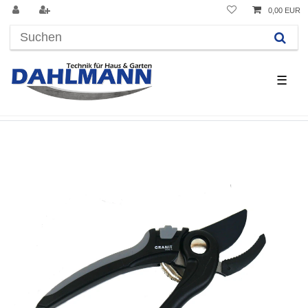
0,00 EUR
☰