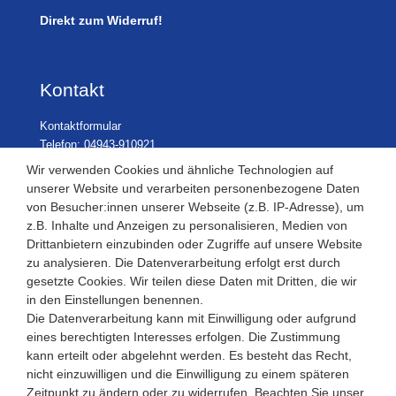
Direkt zum Widerruf!
Kontakt
Kontaktformular
Telefon: 04943-910921
Wir verwenden Cookies und ähnliche Technologien auf
unserer Website und verarbeiten personenbezogene Daten
von Besucher:innen unserer Webseite (z.B. IP-Adresse), um
Laden Öffnungszeiten
z.B. Inhalte und Anzeigen zu personalisieren, Medien von
Drittanbietern einzubinden oder Zugriffe auf unsere Website
Montag - Freitag
zu analysieren. Die Datenverarbeitung erfolgt erst durch
08:30 - 12:30 und 13.00 - 17.30 Uhr
gesetzte Cookies. Wir teilen diese Daten mit Dritten, die wir
Samstags
in den Einstellungen benennen.
08:30 bis 12:30 Uhr
Die Datenverarbeitung kann mit Einwilligung oder aufgrund
eines berechtigten Interesses erfolgen. Die Zustimmung
kann erteilt oder abgelehnt werden. Es besteht das Recht,
nicht einzuwilligen und die Einwilligung zu einem späteren
Zeitpunkt zu ändern oder zu widerrufen. Beachten Sie unser