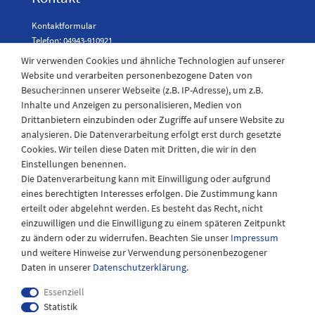
Kontaktformular
Telefon: 04943-910921
Wir verwenden Cookies und ähnliche Technologien auf unserer
Website und verarbeiten personenbezogene Daten von
Besucher:innen unserer Webseite (z.B. IP-Adresse), um z.B.
Laden Öffnungszeiten
Inhalte und Anzeigen zu personalisieren, Medien von
Drittanbietern einzubinden oder Zugriffe auf unsere Website zu
Montag - Freitag
analysieren. Die Datenverarbeitung erfolgt erst durch gesetzte
08:30 - 12:30 und 13.00 - 17.30 Uhr
Cookies. Wir teilen diese Daten mit Dritten, die wir in den
Samstags
Einstellungen benennen.
08:30 bis 12:30 Uhr
Die Datenverarbeitung kann mit Einwilligung oder aufgrund
eines berechtigten Interesses erfolgen. Die Zustimmung kann
erteilt oder abgelehnt werden. Es besteht das Recht, nicht
einzuwilligen und die Einwilligung zu einem späteren Zeitpunkt
zu ändern oder zu widerrufen. Beachten Sie unser
Impressum
und weitere Hinweise zur Verwendung personenbezogener
Daten in unserer
Daten­schutz­erklärung
.
Essenziell
Statistik