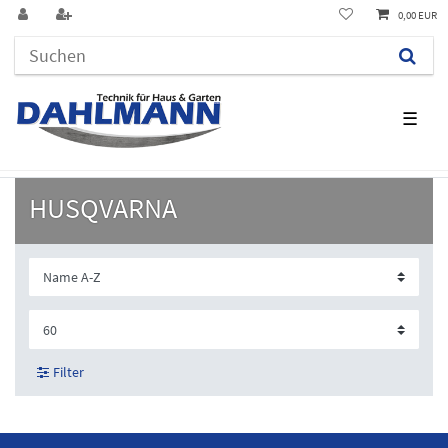
0,00 EUR
☰
HUSQVARNA
Filter