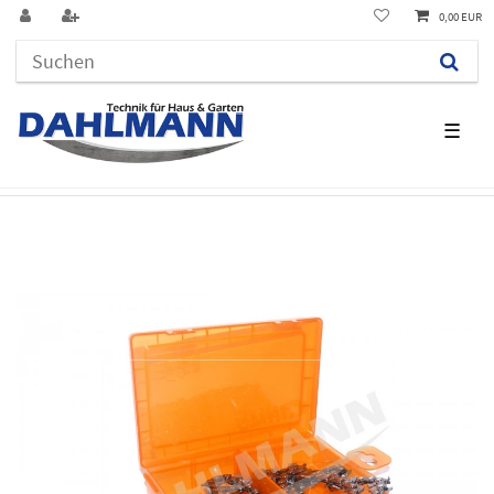
0,00 EUR
☰