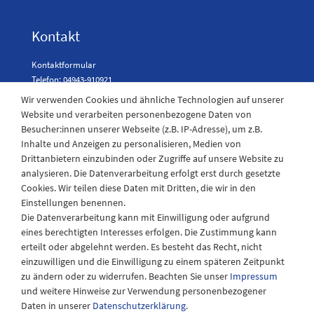
Kontakt
Kontaktformular
Telefon: 04943-910921
Wir verwenden Cookies und ähnliche Technologien auf unserer
Website und verarbeiten personenbezogene Daten von
Besucher:innen unserer Webseite (z.B. IP-Adresse), um z.B.
Laden Öffnungszeiten
Inhalte und Anzeigen zu personalisieren, Medien von
Drittanbietern einzubinden oder Zugriffe auf unsere Website zu
Montag - Freitag
analysieren. Die Datenverarbeitung erfolgt erst durch gesetzte
08:30 - 12:30 und 13.00 - 17.30 Uhr
Cookies. Wir teilen diese Daten mit Dritten, die wir in den
Samstags
Einstellungen benennen.
08:30 bis 12:30 Uhr
Die Datenverarbeitung kann mit Einwilligung oder aufgrund
eines berechtigten Interesses erfolgen. Die Zustimmung kann
erteilt oder abgelehnt werden. Es besteht das Recht, nicht
einzuwilligen und die Einwilligung zu einem späteren Zeitpunkt
zu ändern oder zu widerrufen. Beachten Sie unser
Impressum
und weitere Hinweise zur Verwendung personenbezogener
Daten in unserer
Daten­schutz­erklärung
.