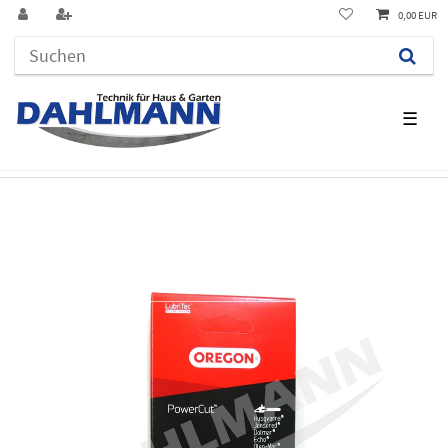
0,00 EUR
☰