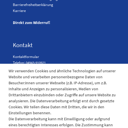
Barrierefreiheitserklärung
Karriere
Direkt zum Widerruf!
Kontakt
Kontaktformular
Telefon: 04943-910921
Wir verwenden Cookies und ähnliche Technologien auf unserer
Website und verarbeiten personenbezogene Daten von
Besucher:innen unserer Webseite (z.B. IP-Adresse), um z.B.
Laden Öffnungszeiten
Inhalte und Anzeigen zu personalisieren, Medien von
Drittanbietern einzubinden oder Zugriffe auf unsere Website zu
Montag - Freitag
analysieren. Die Datenverarbeitung erfolgt erst durch gesetzte
08:30 - 12:30 und 13.00 - 17.30 Uhr
Cookies. Wir teilen diese Daten mit Dritten, die wir in den
Samstags
Einstellungen benennen.
08:30 bis 12:30 Uhr
Die Datenverarbeitung kann mit Einwilligung oder aufgrund
eines berechtigten Interesses erfolgen. Die Zustimmung kann