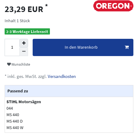
*
23,29 EUR
Inhalt
1
Stück
2-3 Werktage Lieferzeit
In den Warenkorb
Wunschliste
* inkl. ges. MwSt. zzgl.
Versandkosten
Passend zu
STIHL Motorsägen
044
MS 440
MS 440 D
MS 440 W