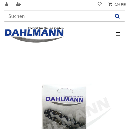
0,00 EUR
☰