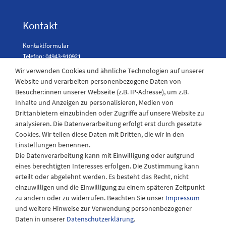
Kontakt
Kontaktformular
Telefon: 04943-910921
Wir verwenden Cookies und ähnliche Technologien auf unserer
Website und verarbeiten personenbezogene Daten von
Besucher:innen unserer Webseite (z.B. IP-Adresse), um z.B.
Laden Öffnungszeiten
Inhalte und Anzeigen zu personalisieren, Medien von
Drittanbietern einzubinden oder Zugriffe auf unsere Website zu
Montag - Freitag
analysieren. Die Datenverarbeitung erfolgt erst durch gesetzte
08:30 - 12:30 und 13.00 - 17.30 Uhr
Cookies. Wir teilen diese Daten mit Dritten, die wir in den
Samstags
Einstellungen benennen.
08:30 bis 12:30 Uhr
Die Datenverarbeitung kann mit Einwilligung oder aufgrund
eines berechtigten Interesses erfolgen. Die Zustimmung kann
erteilt oder abgelehnt werden. Es besteht das Recht, nicht
einzuwilligen und die Einwilligung zu einem späteren Zeitpunkt
zu ändern oder zu widerrufen. Beachten Sie unser
Impressum
und weitere Hinweise zur Verwendung personenbezogener
Daten in unserer
Daten­schutz­erklärung
.