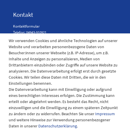
Kontakt
Kontaktformular
Telefon: 04943-910921
Wir verwenden Cookies und ähnliche Technologien auf unserer
Website und verarbeiten personenbezogene Daten von
Besucher:innen unserer Webseite (z.B. IP-Adresse), um z.B.
Laden Öffnungszeiten
Inhalte und Anzeigen zu personalisieren, Medien von
Drittanbietern einzubinden oder Zugriffe auf unsere Website zu
Montag - Freitag
analysieren. Die Datenverarbeitung erfolgt erst durch gesetzte
08:30 - 12:30 und 13.00 - 17.30 Uhr
Cookies. Wir teilen diese Daten mit Dritten, die wir in den
Samstags
Einstellungen benennen.
08:30 bis 12:30 Uhr
Die Datenverarbeitung kann mit Einwilligung oder aufgrund
eines berechtigten Interesses erfolgen. Die Zustimmung kann
erteilt oder abgelehnt werden. Es besteht das Recht, nicht
einzuwilligen und die Einwilligung zu einem späteren Zeitpunkt
zu ändern oder zu widerrufen. Beachten Sie unser
Impressum
und weitere Hinweise zur Verwendung personenbezogener
Daten in unserer
Daten­schutz­erklärung
.