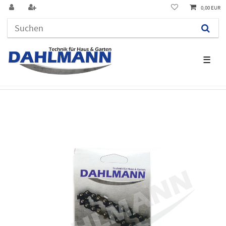
0,00 EUR
☰