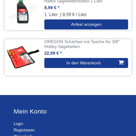
Haftöl Sägekettenhaftöl 1 Liter
8,99 € *
1
Liter
| 8,99 € / Liter
Artikel anzeigen
OREGON Schärfset mit Tasche für 3/8"
Hobby Sägeketten
22,99 € *
In den Warenkorb
Mein Konto
Login
Registrieren