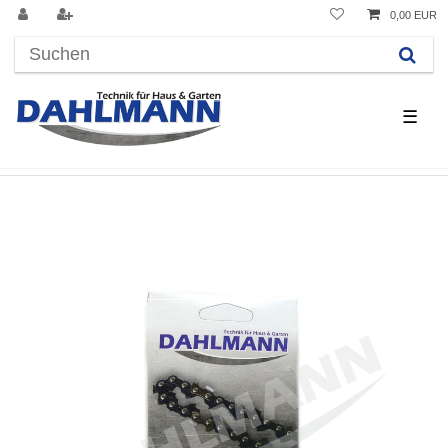
0,00 EUR
☰