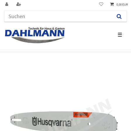
0,00 EUR
☰