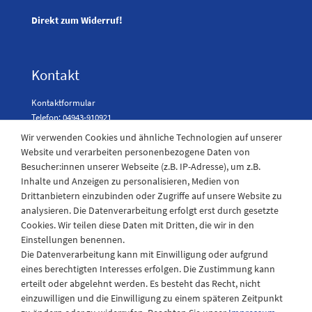
Direkt zum Widerruf!
Kontakt
Kontaktformular
Telefon: 04943-910921
Wir verwenden Cookies und ähnliche Technologien auf unserer
Website und verarbeiten personenbezogene Daten von
Besucher:innen unserer Webseite (z.B. IP-Adresse), um z.B.
Laden Öffnungszeiten
Inhalte und Anzeigen zu personalisieren, Medien von
Drittanbietern einzubinden oder Zugriffe auf unsere Website zu
Montag - Freitag
analysieren. Die Datenverarbeitung erfolgt erst durch gesetzte
08:30 - 12:30 und 13.00 - 17.30 Uhr
Cookies. Wir teilen diese Daten mit Dritten, die wir in den
Samstags
Einstellungen benennen.
08:30 bis 12:30 Uhr
Die Datenverarbeitung kann mit Einwilligung oder aufgrund
eines berechtigten Interesses erfolgen. Die Zustimmung kann
erteilt oder abgelehnt werden. Es besteht das Recht, nicht
einzuwilligen und die Einwilligung zu einem späteren Zeitpunkt