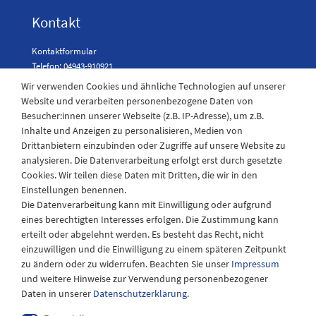
Kontakt
Kontaktformular
Telefon: 04943-910921
Wir verwenden Cookies und ähnliche Technologien auf unserer
Website und verarbeiten personenbezogene Daten von
Besucher:innen unserer Webseite (z.B. IP-Adresse), um z.B.
Laden Öffnungszeiten
Inhalte und Anzeigen zu personalisieren, Medien von
Drittanbietern einzubinden oder Zugriffe auf unsere Website zu
Montag - Freitag
analysieren. Die Datenverarbeitung erfolgt erst durch gesetzte
08:30 - 12:30 und 13.00 - 17.30 Uhr
Cookies. Wir teilen diese Daten mit Dritten, die wir in den
Samstags
Einstellungen benennen.
08:30 bis 12:30 Uhr
Die Datenverarbeitung kann mit Einwilligung oder aufgrund
eines berechtigten Interesses erfolgen. Die Zustimmung kann
erteilt oder abgelehnt werden. Es besteht das Recht, nicht
einzuwilligen und die Einwilligung zu einem späteren Zeitpunkt
zu ändern oder zu widerrufen. Beachten Sie unser
Impressum
und weitere Hinweise zur Verwendung personenbezogener
Daten in unserer
Daten­schutz­erklärung
.