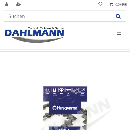
0,00 EUR
☰