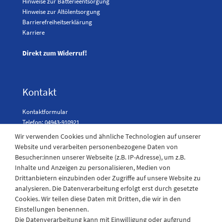
Hinweise zur Batterieentsorgung
Hinweise zur Altölentsorgung
Barrierefreiheitserklärung
Karriere
Direkt zum Widerruf!
Kontakt
Kontaktformular
Telefon: 04943-910921
Wir verwenden Cookies und ähnliche Technologien auf unserer
Website und verarbeiten personenbezogene Daten von
Besucher:innen unserer Webseite (z.B. IP-Adresse), um z.B.
Laden Öffnungszeiten
Inhalte und Anzeigen zu personalisieren, Medien von
Drittanbietern einzubinden oder Zugriffe auf unsere Website zu
Montag - Freitag
analysieren. Die Datenverarbeitung erfolgt erst durch gesetzte
08:30 - 12:30 und 13.00 - 17.30 Uhr
Cookies. Wir teilen diese Daten mit Dritten, die wir in den
Samstags
Einstellungen benennen.
08:30 bis 12:30 Uhr
Die Datenverarbeitung kann mit Einwilligung oder aufgrund