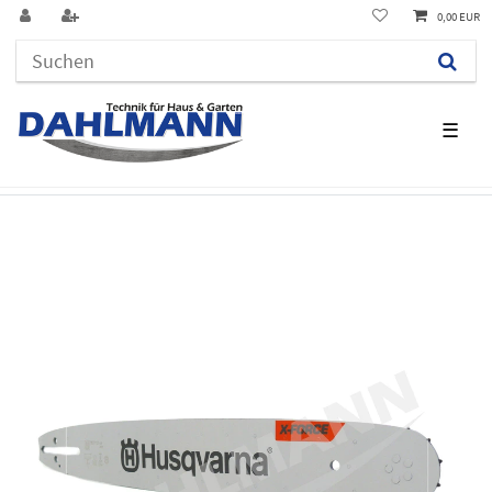
0,00 EUR
☰