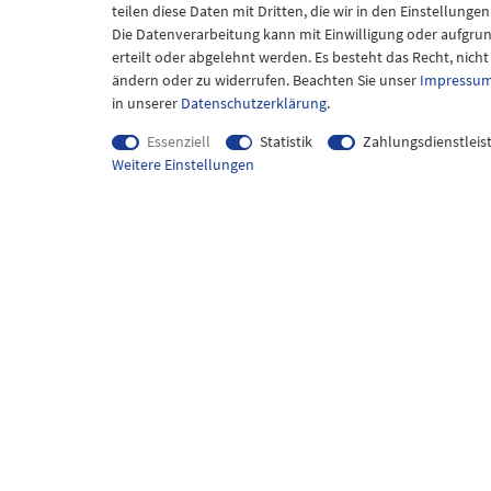
OREGON Sägekettenfeile Rundfeile Set 3
teilen diese Daten mit Dritten, die wir in den Einstellung
Feilen mit Griff 3,2 4,0 4,8 5,2 5,5
Die Datenverarbeitung kann mit Einwilligung oder aufgru
9,99 € *
erteilt oder abgelehnt werden. Es besteht das Recht, nich
ändern oder zu widerrufen. Beachten Sie unser
Impressu
in unserer
Daten­schutz­erklärung
.
Essenziell
Statistik
Zahlungsdienstleis
Weitere Einstellungen
Mein Konto
Infor
Login
Versand 
Registrieren
Hinweise 
Warenkorb
Hinweise 
Barrieref
Karriere
Direkt z