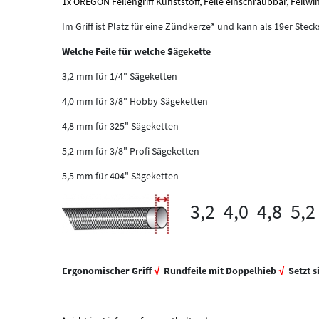
1x OREGON Feilengriff Kunststoff, Feile einschraubbar, Feilw
Im Griff ist Platz für eine Zündkerze* und kann als 19er Stec
Welche Feile für welche Sägekette
3,2 mm für 1/4" Sägeketten
4,0 mm für 3/8" Hobby Sägeketten
4,8 mm für 325" Sägeketten
5,2 mm für 3/8" Profi Sägeketten
5,5 mm für 404" Sägeketten
3,2 4,0 4,8 5,2
Ergonomischer Griff
√
Rundfeile mit Doppelhieb
√
Setzt s