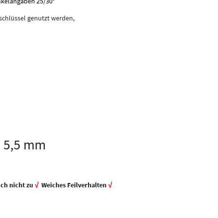
inkelangaben 25/30°
kschlüssel genutzt werden,
 5,5 mm
ich nicht zu
√
Weiches Feilverhalten
√