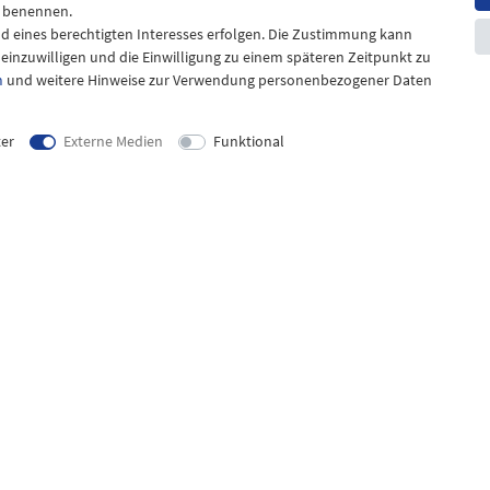
en benennen.
nd eines berechtigten Interesses erfolgen. Die Zustimmung kann
t einzuwilligen und die Einwilligung zu einem späteren Zeitpunkt zu
m
und weitere Hinweise zur Verwendung personenbezogener Daten
ter
Externe Medien
Funktional
mationen
Kontakt
& Zahlung
Kontaktformular
zur Batterieentsorgung
Telefon: 04943-910921
zur Altölentsorgung
reiheitserklärung
um Widerruf!