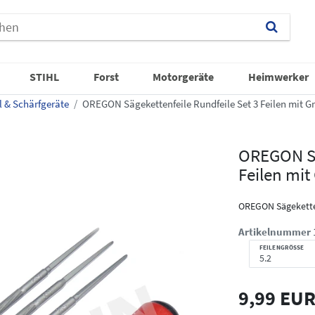
STIHL
Forst
Motorgeräte
Heimwerker
l & Schärfgeräte
OREGON Sägekettenfeile Rundfeile Set 3 Feilen mit Griff
OREGON Sä
Feilen mit G
OREGON Sägekette
Artikelnummer
FEILENGRÖSSE
9,99 EU