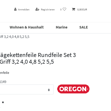
Anmelden
Registrieren
0
0,00 EUR
Wohnen & Haushalt
Marine
SALE
 3,2 4,0 4,8 5,2 5,5
gekettenfeile Rundfeile Set 3
riff 3,2 4,0 4,8 5,2 5,5
nfeile
1149
*
R