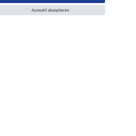
Auswahl akzeptieren
Laden Öffnungszeiten
Montag - Freitag
08:30 - 12:30 und 13.00 - 17.30 Uhr
Samstags
08:30 bis 12:30 Uhr