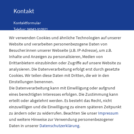
Kontakt
Kontaktformular
Telefon: 04943-910921
Wir verwenden Cookies und ähnliche Technologien auf unserer
Website und verarbeiten personenbezogene Daten von
Besucher:innen unserer Webseite (z.B. IP-Adresse), um z.B.
Laden Öffnungszeiten
Inhalte und Anzeigen zu personalisieren, Medien von
Drittanbietern einzubinden oder Zugriffe auf unsere Website zu
Montag - Freitag
analysieren. Die Datenverarbeitung erfolgt erst durch gesetzte
08:30 - 12:30 und 13.00 - 17.30 Uhr
Cookies. Wir teilen diese Daten mit Dritten, die wir in den
Samstags
Einstellungen benennen.
08:30 bis 12:30 Uhr
Die Datenverarbeitung kann mit Einwilligung oder aufgrund
eines berechtigten Interesses erfolgen. Die Zustimmung kann
erteilt oder abgelehnt werden. Es besteht das Recht, nicht
einzuwilligen und die Einwilligung zu einem späteren Zeitpunkt
zu ändern oder zu widerrufen. Beachten Sie unser
Impressum
und weitere Hinweise zur Verwendung personenbezogener
Daten in unserer
Daten­schutz­erklärung
.