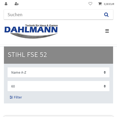
0,00 EUR
☰
STIHL FSE 52
Filter