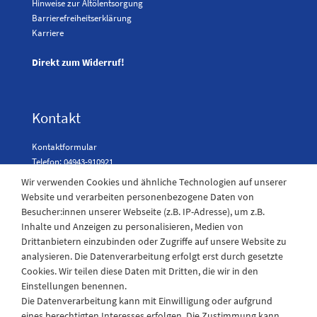
Hinweise zur Altölentsorgung
Barrierefreiheitserklärung
Karriere
Direkt zum Widerruf!
Kontakt
Kontaktformular
Telefon: 04943-910921
Wir verwenden Cookies und ähnliche Technologien auf unserer
Website und verarbeiten personenbezogene Daten von
Besucher:innen unserer Webseite (z.B. IP-Adresse), um z.B.
Laden Öffnungszeiten
Inhalte und Anzeigen zu personalisieren, Medien von
Drittanbietern einzubinden oder Zugriffe auf unsere Website zu
Montag - Freitag
analysieren. Die Datenverarbeitung erfolgt erst durch gesetzte
08:30 - 12:30 und 13.00 - 17.30 Uhr
Cookies. Wir teilen diese Daten mit Dritten, die wir in den
Samstags
Einstellungen benennen.
08:30 bis 12:30 Uhr
Die Datenverarbeitung kann mit Einwilligung oder aufgrund
eines berechtigten Interesses erfolgen. Die Zustimmung kann