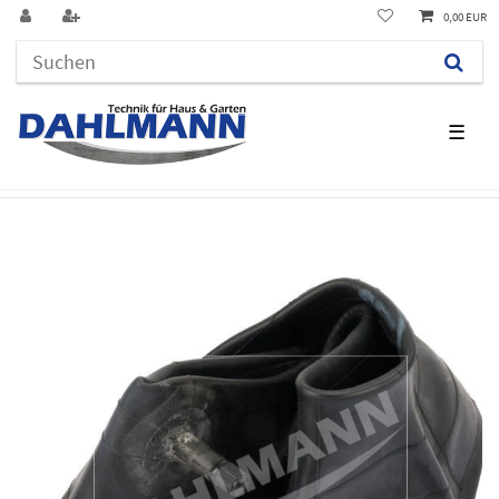
0,00 EUR
☰