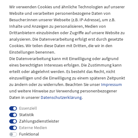
Wir verwenden Cookies und ähnliche Technologien auf unserer
Website und verarbeiten personenbezogene Daten von
Besucher:innen unserer Webseite (z.B. IP-Adresse), um z.B.
Laden Öffnungszeiten
Inhalte und Anzeigen zu personalisieren, Medien von
Drittanbietern einzubinden oder Zugriffe auf unsere Website zu
Montag - Freitag
analysieren. Die Datenverarbeitung erfolgt erst durch gesetzte
08:30 - 12:30 und 13.00 - 17.30 Uhr
Cookies. Wir teilen diese Daten mit Dritten, die wir in den
Samstags
Einstellungen benennen.
08:30 bis 12:30 Uhr
Die Datenverarbeitung kann mit Einwilligung oder aufgrund
eines berechtigten Interesses erfolgen. Die Zustimmung kann
erteilt oder abgelehnt werden. Es besteht das Recht, nicht
einzuwilligen und die Einwilligung zu einem späteren Zeitpunkt
zu ändern oder zu widerrufen. Beachten Sie unser
Impressum
und weitere Hinweise zur Verwendung personenbezogener
Daten in unserer
Daten­schutz­erklärung
.
Essenziell
Statistik
Zahlungsdienstleister
Externe Medien
Impressum
Daten­schutz­erklärung
AGB
Funktional