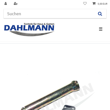
0,00 EUR
☰