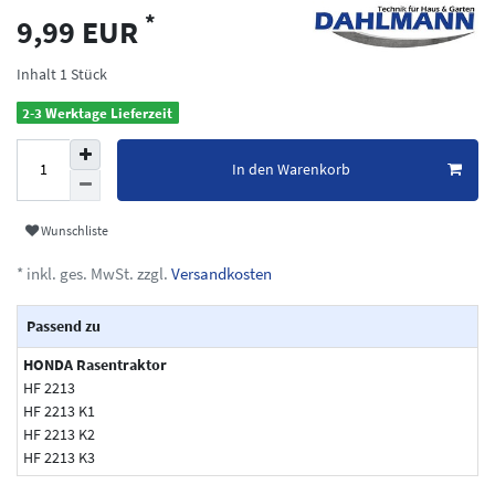
*
9,99 EUR
Inhalt
1
Stück
2-3 Werktage Lieferzeit
In den Warenkorb
Wunschliste
* inkl. ges. MwSt. zzgl.
Versandkosten
Passend zu
HONDA Rasentraktor
HF 2213
HF 2213 K1
HF 2213 K2
HF 2213 K3