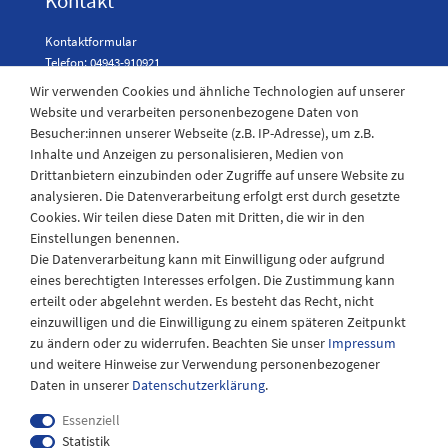
Kontakt
Kontaktformular
Telefon: 04943-910921
Wir verwenden Cookies und ähnliche Technologien auf unserer
Website und verarbeiten personenbezogene Daten von
Besucher:innen unserer Webseite (z.B. IP-Adresse), um z.B.
Laden Öffnungszeiten
Inhalte und Anzeigen zu personalisieren, Medien von
Drittanbietern einzubinden oder Zugriffe auf unsere Website zu
Montag - Freitag
analysieren. Die Datenverarbeitung erfolgt erst durch gesetzte
08:30 - 12:30 und 13.00 - 17.30 Uhr
Cookies. Wir teilen diese Daten mit Dritten, die wir in den
Samstags
Einstellungen benennen.
08:30 bis 12:30 Uhr
Die Datenverarbeitung kann mit Einwilligung oder aufgrund
eines berechtigten Interesses erfolgen. Die Zustimmung kann
erteilt oder abgelehnt werden. Es besteht das Recht, nicht
einzuwilligen und die Einwilligung zu einem späteren Zeitpunkt
zu ändern oder zu widerrufen. Beachten Sie unser
Impressum
und weitere Hinweise zur Verwendung personenbezogener
Daten in unserer
Daten­schutz­erklärung
.
Essenziell
Statistik