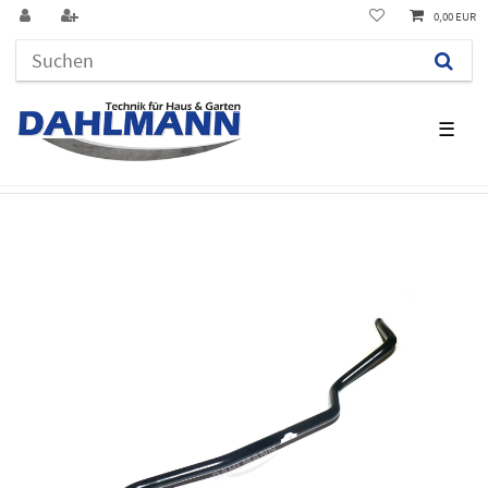
0,00 EUR
☰