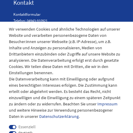
Kontakt
Kontaktformular
Telefon: 04943-910921
Wir verwenden Cookies und ähnliche Technologien auf unserer
Website und verarbeiten personenbezogene Daten von
Besucher:innen unserer Webseite (z.B. IP-Adresse), um z.B.
Laden Öffnungszeiten
Inhalte und Anzeigen zu personalisieren, Medien von
Drittanbietern einzubinden oder Zugriffe auf unsere Website zu
Montag - Freitag
analysieren. Die Datenverarbeitung erfolgt erst durch gesetzte
08:30 - 12:30 und 13.00 - 17.30 Uhr
Cookies. Wir teilen diese Daten mit Dritten, die wir in den
Samstags
Einstellungen benennen.
08:30 bis 12:30 Uhr
Die Datenverarbeitung kann mit Einwilligung oder aufgrund
eines berechtigten Interesses erfolgen. Die Zustimmung kann
erteilt oder abgelehnt werden. Es besteht das Recht, nicht
einzuwilligen und die Einwilligung zu einem späteren Zeitpunkt
zu ändern oder zu widerrufen. Beachten Sie unser
Impressum
und weitere Hinweise zur Verwendung personenbezogener
Daten in unserer
Daten­schutz­erklärung
.
Essenziell