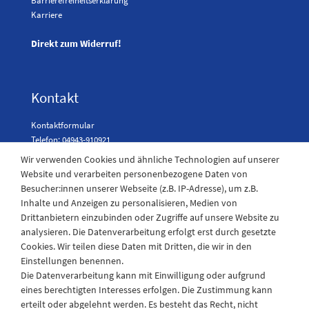
Barrierefreiheitserklärung
Karriere
Direkt zum Widerruf!
Kontakt
Kontaktformular
Telefon: 04943-910921
Wir verwenden Cookies und ähnliche Technologien auf unserer
Website und verarbeiten personenbezogene Daten von
Besucher:innen unserer Webseite (z.B. IP-Adresse), um z.B.
Laden Öffnungszeiten
Inhalte und Anzeigen zu personalisieren, Medien von
Drittanbietern einzubinden oder Zugriffe auf unsere Website zu
Montag - Freitag
analysieren. Die Datenverarbeitung erfolgt erst durch gesetzte
08:30 - 12:30 und 13.00 - 17.30 Uhr
Cookies. Wir teilen diese Daten mit Dritten, die wir in den
Samstags
Einstellungen benennen.
08:30 bis 12:30 Uhr
Die Datenverarbeitung kann mit Einwilligung oder aufgrund
eines berechtigten Interesses erfolgen. Die Zustimmung kann
erteilt oder abgelehnt werden. Es besteht das Recht, nicht