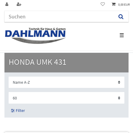
0,00 EUR
☰
HONDA UMK 431
Filter