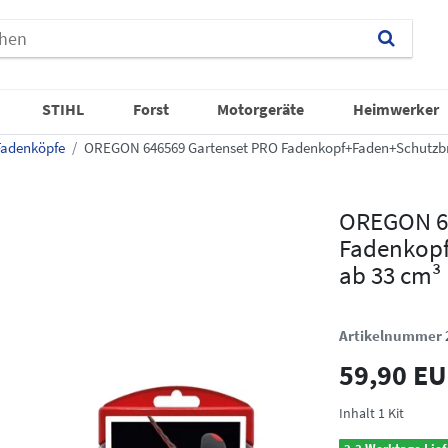
STIHL
Forst
Motorgeräte
Heimwerker
Fadenköpfe
OREGON 646569 Gartenset PRO Fadenkopf+Faden+Schutzbril
OREGON 64
Fadenkopf
ab 33 cm³
Artikelnummer
59,90 E
Inhalt
1
Kit