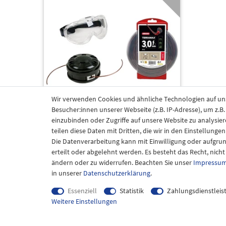
Wir verwenden Cookies und ähnliche Technologien auf u
Besucher:innen unserer Webseite (z.B. IP-Adresse), um z.B
einzubinden oder Zugriffe auf unsere Website zu analysier
OREGON 646569 Gartenset PRO
teilen diese Daten mit Dritten, die wir in den Einstellung
Fadenkopf+Faden+Schutzbrille
Die Datenverarbeitung kann mit Einwilligung oder aufgru
Freischneider ab 33 cm³
erteilt oder abgelehnt werden. Es besteht das Recht, nich
59,90 € *
ändern oder zu widerrufen. Beachten Sie unser
Impressu
1
Kit
in unserer
Daten­schutz­erklärung
.
Essenziell
Statistik
Zahlungsdienstleis
Weitere Einstellungen