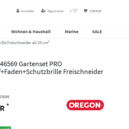
Anmelden
Registrieren
0
0,00 EUR
Wohnen & Haushalt
Marine
SALE
le Freischneider ab 33 cm³
6569 Gartenset PRO
+Faden+Schutzbrille Freischneider
25684
*
UR