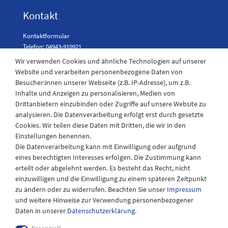
Kontakt
Kontaktformular
Telefon: 04943-910921
Wir verwenden Cookies und ähnliche Technologien auf unserer
Website und verarbeiten personenbezogene Daten von
Besucher:innen unserer Webseite (z.B. IP-Adresse), um z.B.
Laden Öffnungszeiten
Inhalte und Anzeigen zu personalisieren, Medien von
Drittanbietern einzubinden oder Zugriffe auf unsere Website zu
Montag - Freitag
analysieren. Die Datenverarbeitung erfolgt erst durch gesetzte
08:30 - 12:30 und 13.00 - 17.30 Uhr
Cookies. Wir teilen diese Daten mit Dritten, die wir in den
Samstags
Einstellungen benennen.
08:30 bis 12:30 Uhr
Die Datenverarbeitung kann mit Einwilligung oder aufgrund
eines berechtigten Interesses erfolgen. Die Zustimmung kann
erteilt oder abgelehnt werden. Es besteht das Recht, nicht
einzuwilligen und die Einwilligung zu einem späteren Zeitpunkt
zu ändern oder zu widerrufen. Beachten Sie unser
Impressum
und weitere Hinweise zur Verwendung personenbezogener
Daten in unserer
Daten­schutz­erklärung
.