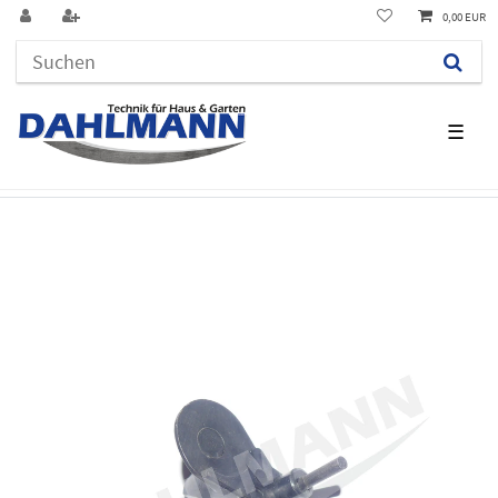
0,00 EUR
☰