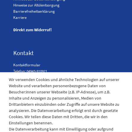
Hinweise zur Altölentsorgung
Barrierefreiheitserklärung
Karriere
Direkt zum Widerruf!
Kontakt
Kontaktformular
Telefon: 04943-910921
Wir verwenden Cookies und ähnliche Technologien auf unserer
Website und verarbeiten personenbezogene Daten von
Besucher:innen unserer Webseite (z.B. IP-Adresse), um z.B.
Laden Öffnungszeiten
Inhalte und Anzeigen zu personalisieren, Medien von
Drittanbietern einzubinden oder Zugriffe auf unsere Website zu
Montag - Freitag
analysieren. Die Datenverarbeitung erfolgt erst durch gesetzte
08:30 - 12:30 und 13.00 - 17.30 Uhr
Cookies. Wir teilen diese Daten mit Dritten, die wir in den
Samstags
Einstellungen benennen.
08:30 bis 12:30 Uhr
Die Datenverarbeitung kann mit Einwilligung oder aufgrund