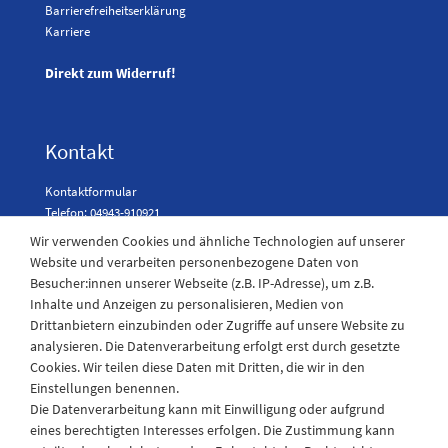
Barrierefreiheitserklärung
Karriere
Direkt zum Widerruf!
Kontakt
Kontaktformular
Telefon: 04943-910921
Wir verwenden Cookies und ähnliche Technologien auf unserer
Website und verarbeiten personenbezogene Daten von
Besucher:innen unserer Webseite (z.B. IP-Adresse), um z.B.
Laden Öffnungszeiten
Inhalte und Anzeigen zu personalisieren, Medien von
Drittanbietern einzubinden oder Zugriffe auf unsere Website zu
Montag - Freitag
analysieren. Die Datenverarbeitung erfolgt erst durch gesetzte
08:30 - 12:30 und 13.00 - 17.30 Uhr
Cookies. Wir teilen diese Daten mit Dritten, die wir in den
Samstags
Einstellungen benennen.
08:30 bis 12:30 Uhr
Die Datenverarbeitung kann mit Einwilligung oder aufgrund
eines berechtigten Interesses erfolgen. Die Zustimmung kann