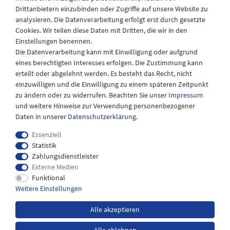
Drittanbietern einzubinden oder Zugriffe auf unsere Website zu
Montag - Freitag
analysieren. Die Datenverarbeitung erfolgt erst durch gesetzte
08:30 - 12:30 und 13.00 - 17.30 Uhr
Cookies. Wir teilen diese Daten mit Dritten, die wir in den
Samstags
Einstellungen benennen.
08:30 bis 12:30 Uhr
Die Datenverarbeitung kann mit Einwilligung oder aufgrund
eines berechtigten Interesses erfolgen. Die Zustimmung kann
erteilt oder abgelehnt werden. Es besteht das Recht, nicht
einzuwilligen und die Einwilligung zu einem späteren Zeitpunkt
zu ändern oder zu widerrufen. Beachten Sie unser
Impressum
und weitere Hinweise zur Verwendung personenbezogener
Daten in unserer
Daten­schutz­erklärung
.
Essenziell
Statistik
Zahlungsdienstleister
Externe Medien
Impressum
Daten­schutz­erklärung
AGB
Funktional
Weitere Einstellungen
Widerrufs­recht
Kontakt
Alle akzeptieren