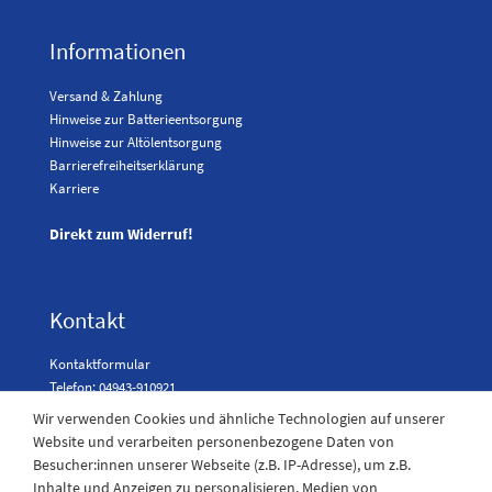
Informationen
Versand & Zahlung
Hinweise zur Batterieentsorgung
Hinweise zur Altölentsorgung
Barrierefreiheitserklärung
Karriere
Direkt zum Widerruf!
Kontakt
Kontaktformular
Telefon: 04943-910921
Wir verwenden Cookies und ähnliche Technologien auf unserer
Website und verarbeiten personenbezogene Daten von
Besucher:innen unserer Webseite (z.B. IP-Adresse), um z.B.
Laden Öffnungszeiten
Inhalte und Anzeigen zu personalisieren, Medien von