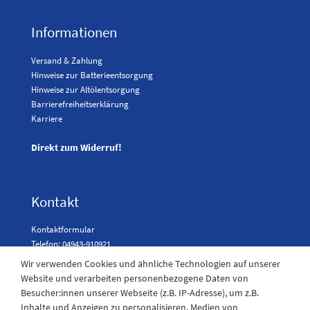
Informationen
Versand & Zahlung
Hinweise zur Batterieentsorgung
Hinweise zur Altölentsorgung
Barrierefreiheitserklärung
Karriere
Direkt zum Widerruf!
Kontakt
Kontaktformular
Telefon: 04943-910921
Wir verwenden Cookies und ähnliche Technologien auf unserer
Website und verarbeiten personenbezogene Daten von
Besucher:innen unserer Webseite (z.B. IP-Adresse), um z.B.
Laden Öffnungszeiten
Inhalte und Anzeigen zu personalisieren, Medien von