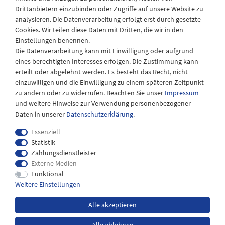
Drittanbietern einzubinden oder Zugriffe auf unsere Website zu
Montag - Freitag
analysieren. Die Datenverarbeitung erfolgt erst durch gesetzte
08:30 - 12:30 und 13.00 - 17.30 Uhr
Cookies. Wir teilen diese Daten mit Dritten, die wir in den
Samstags
Einstellungen benennen.
08:30 bis 12:30 Uhr
Die Datenverarbeitung kann mit Einwilligung oder aufgrund
eines berechtigten Interesses erfolgen. Die Zustimmung kann
erteilt oder abgelehnt werden. Es besteht das Recht, nicht
einzuwilligen und die Einwilligung zu einem späteren Zeitpunkt
zu ändern oder zu widerrufen. Beachten Sie unser
Impressum
und weitere Hinweise zur Verwendung personenbezogener
Daten in unserer
Daten­schutz­erklärung
.
Essenziell
Statistik
Zahlungsdienstleister
Externe Medien
Impressum
Daten­schutz­erklärung
AGB
Funktional
Weitere Einstellungen
Widerrufs­recht
Kontakt
Alle akzeptieren