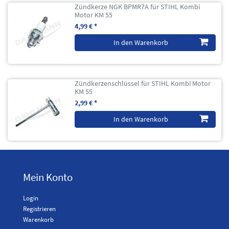
Zündkerze NGK BPMR7A für STIHL Kombi
Motor KM 55
4,99 € *
In den Warenkorb
Zündkerzenschlüssel für STIHL Kombi Motor
KM 55
2,99 € *
In den Warenkorb
Mein Konto
Login
Registrieren
Warenkorb