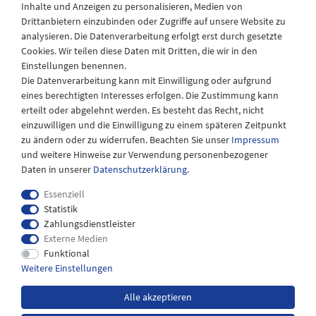
Inhalte und Anzeigen zu personalisieren, Medien von
Drittanbietern einzubinden oder Zugriffe auf unsere Website zu
Montag - Freitag
analysieren. Die Datenverarbeitung erfolgt erst durch gesetzte
08:30 - 12:30 und 13.00 - 17.30 Uhr
Cookies. Wir teilen diese Daten mit Dritten, die wir in den
Samstags
Einstellungen benennen.
08:30 bis 12:30 Uhr
Die Datenverarbeitung kann mit Einwilligung oder aufgrund
eines berechtigten Interesses erfolgen. Die Zustimmung kann
erteilt oder abgelehnt werden. Es besteht das Recht, nicht
einzuwilligen und die Einwilligung zu einem späteren Zeitpunkt
zu ändern oder zu widerrufen. Beachten Sie unser
Impressum
und weitere Hinweise zur Verwendung personenbezogener
Daten in unserer
Daten­schutz­erklärung
.
Essenziell
Statistik
Zahlungsdienstleister
Externe Medien
Impressum
Daten­schutz­erklärung
AGB
Funktional
Weitere Einstellungen
Widerrufs­recht
Kontakt
Alle akzeptieren